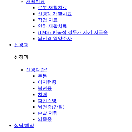
재활치료
로봇 재활치료
신경계 재활치료
작업 치료
연하 재활치료
rTMS / 반복적 경두개 자기 자극술
뇌신경 영양주사
신경과
신경과
신경과란?
두통
어지럼증
불면증
치매
파킨슨병
뇌전증(간질)
손발 저림
뇌졸중
상담/예약