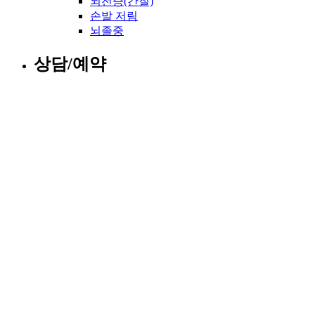
뇌전증(간질)
손발 저림
뇌졸중
상담/예약