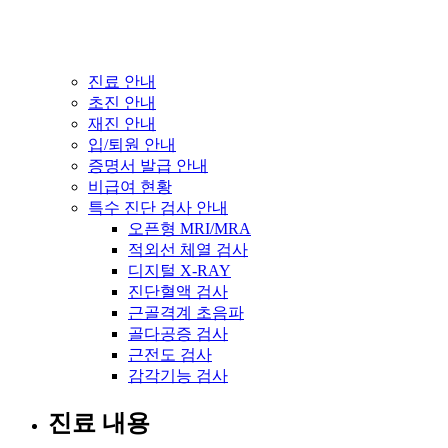
진료 안내
초진 안내
재진 안내
입/퇴원 안내
증명서 발급 안내
비급여 현황
특수 진단 검사 안내
오픈형 MRI/MRA
적외선 체열 검사
디지털 X-RAY
진단혈액 검사
근골격계 초음파
골다공증 검사
근전도 검사
감각기능 검사
진료 내용