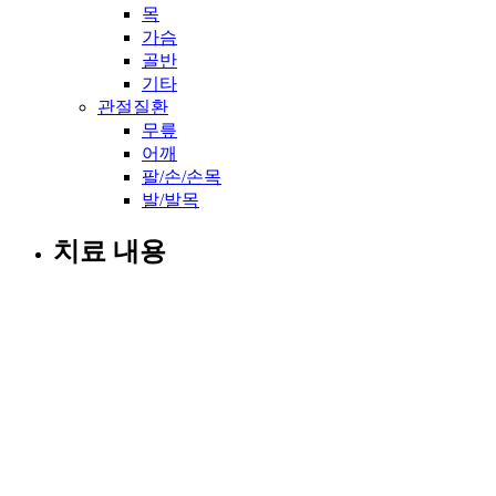
목
가슴
골반
기타
관절질환
무릎
어깨
팔/손/손목
발/발목
치료 내용