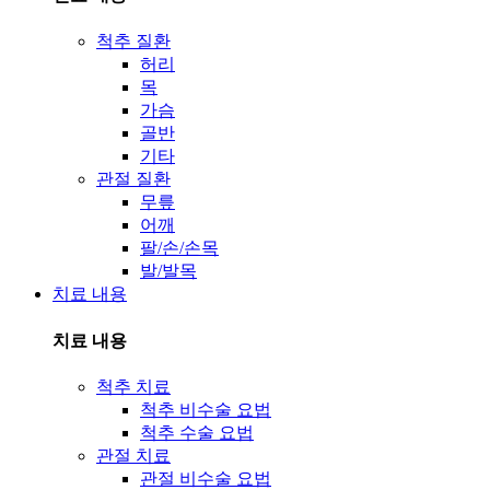
척추 질환
허리
목
가슴
골반
기타
관절 질환
무릎
어깨
팔/손/손목
발/발목
치료 내용
치료 내용
척추 치료
척추 비수술 요법
척추 수술 요법
관절 치료
관절 비수술 요법