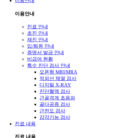
이용안내
이용안내
진료 안내
초진 안내
재진 안내
입/퇴원 안내
증명서 발급 안내
비급여 현황
특수 진단 검사 안내
오픈형 MRI/MRA
적외선 체열 검사
디지털 X-RAY
진단혈액 검사
근골격계 초음파
골다공증 검사
근전도 검사
감각기능 검사
진료 내용
진료 내용