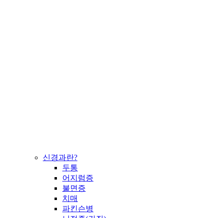
신경과란?
두통
어지럼증
불면증
치매
파킨슨병